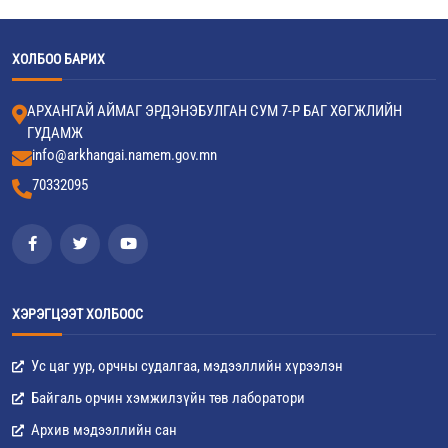
ХОЛБОО БАРИХ
АРХАНГАЙ АЙМАГ ЭРДЭНЭБУЛГАН СУМ 7-Р БАГ ХӨГЖЛИЙН
ГУДАМЖ
info@arkhangai.namem.gov.mn
70332095
ХЭРЭГЦЭЭТ ХОЛБООС
Ус цаг уур, орчны судалгаа, мэдээллийн хүрээлэн
Байгаль орчин хэмжилзүйн төв лаборатори
Архив мэдээллийн сан