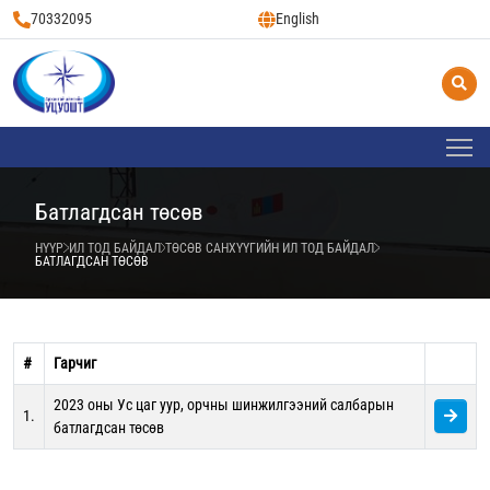
70332095
English
Батлагдсан төсөв
НҮҮР
ИЛ ТОД БАЙДАЛ
ТӨСӨВ САНХҮҮГИЙН ИЛ ТОД БАЙДАЛ
БАТЛАГДСАН ТӨСӨВ
#
Гарчиг
2023 оны Ус цаг уур, орчны шинжилгээний салбарын
1.
батлагдсан төсөв