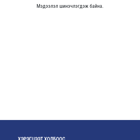
Мэдээлэл шинэчлэгдэж байна.
ХЭРЭГЦЭЭТ ХОЛБООС