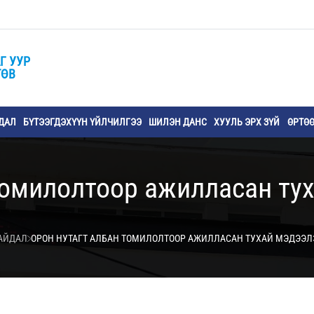
Г УУР
ТӨВ
ДАЛ
БҮТЭЭГДЭХҮҮН ҮЙЛЧИЛГЭЭ
ШИЛЭН ДАНС
ХУУЛЬ ЭРХ ЗҮЙ
ӨРТӨ
томилолтоор ажилласан ту
БАЙДАЛ
ОРОН НУТАГТ АЛБАН ТОМИЛОЛТООР АЖИЛЛАСАН ТУХАЙ МЭДЭЭЛ