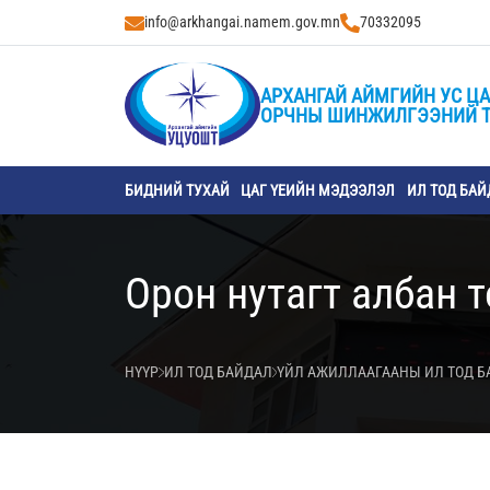
info@arkhangai.namem.gov.mn
70332095
АРХАНГАЙ АЙМГИЙН УС ЦА
ОРЧНЫ ШИНЖИЛГЭЭНИЙ 
БИДНИЙ ТУХАЙ
ЦАГ ҮЕИЙН МЭДЭЭЛЭЛ
ИЛ ТОД БАЙ
Орон нутагт албан 
НҮҮР
ИЛ ТОД БАЙДАЛ
ҮЙЛ АЖИЛЛААГААНЫ ИЛ ТОД 