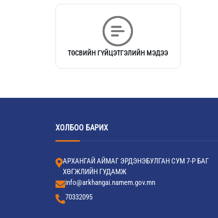
ТӨСВИЙН ГҮЙЦЭТГЭЛИЙН МЭДЭЭ
ХОЛБОО БАРИХ
АРХАНГАЙ АЙМАГ ЭРДЭНЭБУЛГАН СУМ 7-Р БАГ
ХӨГЖЛИЙН ГУДАМЖ
info@arkhangai.namem.gov.mn
70332095