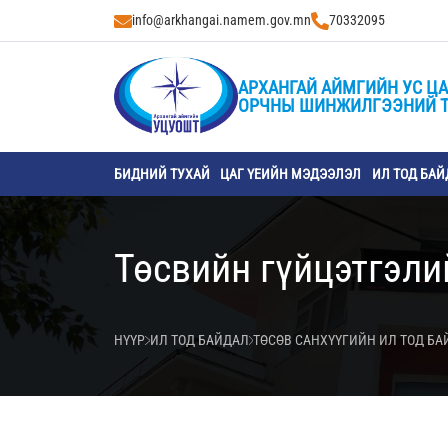
info@arkhangai.namem.gov.mn
70332095
АРХАНГАЙ АЙМГИЙН УС ЦА
ОРЧНЫ ШИНЖИЛГЭЭНИЙ 
БИДНИЙ ТУХАЙ
ЦАГ ҮЕИЙН МЭДЭЭЛЭЛ
ИЛ ТОД БАЙ
Төсвийн гүйцэтгэли
НҮҮР
ИЛ ТОД БАЙДАЛ
ТӨСӨВ САНХҮҮГИЙН ИЛ ТОД Б