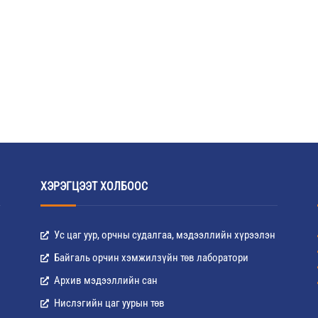
ХЭРЭГЦЭЭТ ХОЛБООС
Ус цаг уур, орчны судалгаа, мэдээллийн хүрээлэн
Байгаль орчин хэмжилзүйн төв лаборатори
Архив мэдээллийн сан
Нислэгийн цаг уурын төв