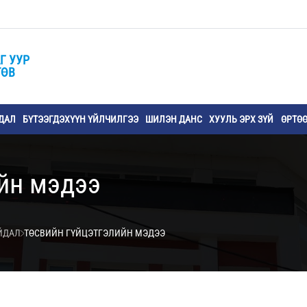
Г УУР
ТӨВ
ДАЛ
БҮТЭЭГДЭХҮҮН ҮЙЛЧИЛГЭЭ
ШИЛЭН ДАНС
ХУУЛЬ ЭРХ ЗҮЙ
ӨРТӨ
йн мэдээ
АЙДАЛ
ТӨСВИЙН ГҮЙЦЭТГЭЛИЙН МЭДЭЭ