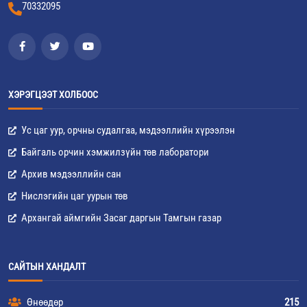
70332095
ХЭРЭГЦЭЭТ ХОЛБООС
Ус цаг уур, орчны судалгаа, мэдээллийн хүрээлэн
Байгаль орчин хэмжилзүйн төв лаборатори
Архив мэдээллийн сан
Нислэгийн цаг уурын төв
Архангай аймгийн Засаг даргын Тамгын газар
САЙТЫН ХАНДАЛТ
Өнөөдөр
215