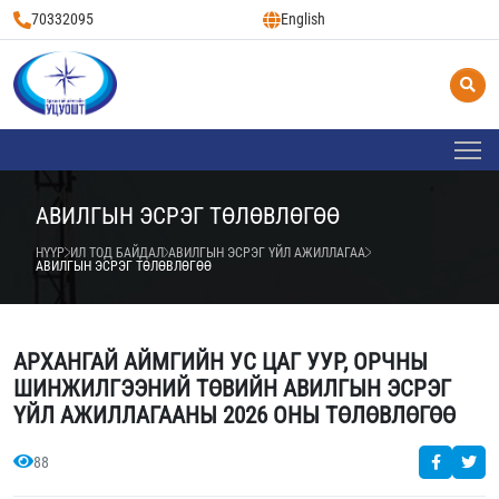
70332095
English
АВИЛГЫН ЭСРЭГ ТӨЛӨВЛӨГӨӨ
НҮҮР
ИЛ ТОД БАЙДАЛ
АВИЛГЫН ЭСРЭГ ҮЙЛ АЖИЛЛАГАА
АВИЛГЫН ЭСРЭГ ТӨЛӨВЛӨГӨӨ
АРХАНГАЙ АЙМГИЙН УС ЦАГ УУР, ОРЧНЫ
ШИНЖИЛГЭЭНИЙ ТӨВИЙН АВИЛГЫН ЭСРЭГ
ҮЙЛ АЖИЛЛАГААНЫ 2026 ОНЫ ТӨЛӨВЛӨГӨӨ
88