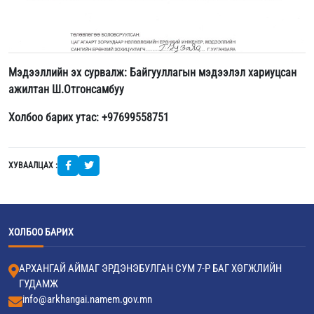
Мэдээллийн эх сурвалж: Байгууллагын мэдээлэл хариуцсан
ажилтан Ш.Отгонсамбуу
Холбоо барих утас: +97699558751
ХУВААЛЦАХ :
ХОЛБОО БАРИХ
АРХАНГАЙ АЙМАГ ЭРДЭНЭБУЛГАН СУМ 7-Р БАГ ХӨГЖЛИЙН
ГУДАМЖ
info@arkhangai.namem.gov.mn