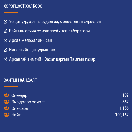
ХЭРЭГЦЭЭТ ХОЛБООС
Ус цаг уур, орчны судалгаа, мэдээллийн хүрээлэн
Байгаль орчин хэмжилзүйн төв лаборатори
Архив мэдээллийн сан
Нислэгийн цаг уурын төв
Архангай аймгийн Засаг даргын Тамгын газар
САЙТЫН ХАНДАЛТ
Өнөөдөр
109
Энэ долоо хоногт
867
Энэ сард
1,156
Нийт
109,167