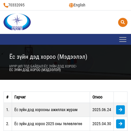
70332095
English
Ёс зүйн дэд хороо (Мэдээлэл)
НҮҮР
ИЛ ТОД БАЙДАЛ
ЁС ЗҮЙН ДЭД ХОРОО
ЁС ЗҮЙН ДЭД ХОРОО (МЭДЭЭЛЭЛ)
#
Гарчиг
Огноо
1.
Ёс зүйн дэд хорооны ажиллах журам
2025.06.24
2.
Ёс зүйн дэд хороо 2025 оны төлөвлөгөө
2025.04.30