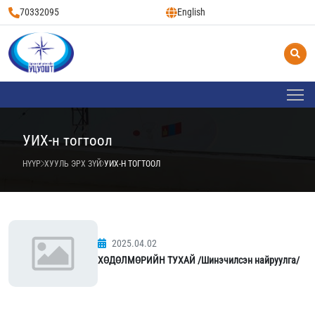
70332095
English
УИХ-н тогтоол
НҮҮР
ХУУЛЬ ЭРХ ЗҮЙ
УИХ-Н ТОГТООЛ
2025.04.02
ХӨДӨЛМӨРИЙН ТУХАЙ /Шинэчилсэн найруулга/