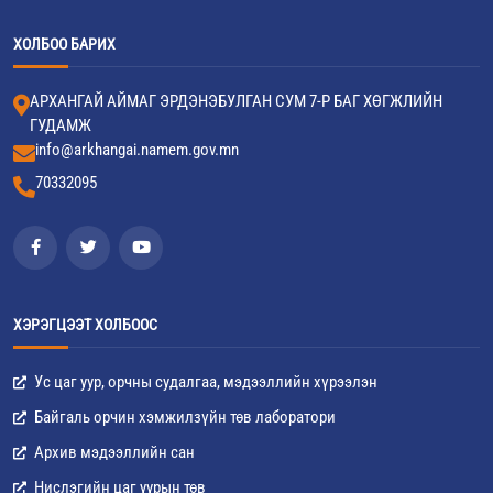
ХОЛБОО БАРИХ
АРХАНГАЙ АЙМАГ ЭРДЭНЭБУЛГАН СУМ 7-Р БАГ ХӨГЖЛИЙН
ГУДАМЖ
info@arkhangai.namem.gov.mn
70332095
ХЭРЭГЦЭЭТ ХОЛБООС
Ус цаг уур, орчны судалгаа, мэдээллийн хүрээлэн
Байгаль орчин хэмжилзүйн төв лаборатори
Архив мэдээллийн сан
Нислэгийн цаг уурын төв