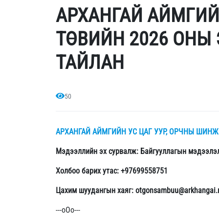
АРХАНГАЙ АЙМГИЙ
ТӨВИЙН 2026 ОНЫ
ТАЙЛАН
50
АРХАНГАЙ АЙМГИЙН УС ЦАГ УУР, ОРЧНЫ ШИН
Мэдээллийн эх сурвалж: Байгууллагын мэдээлэ
Холбоо барих утас: +97699558751
Цахим шуудангын хаяг: otgonsambuu@arkhangai
---оОо---