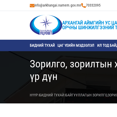
info@arkhangai.namem.gov.mn
70332095
АРХАНГАЙ АЙМГИЙН УС ЦА
ОРЧНЫ ШИНЖИЛГЭЭНИЙ 
БИДНИЙ ТУХАЙ
ЦАГ ҮЕИЙН МЭДЭЭЛЭЛ
ИЛ ТОД БАЙ
Зорилго, зорилтын 
үр дүн
НҮҮР
БИДНИЙ ТУХАЙ
БАЙГУУЛЛАГЫН ЗОРИЛГО,ЗОРИ