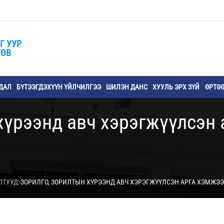
Г УУР
ТӨВ
ДАЛ
БҮТЭЭГДЭХҮҮН ҮЙЛЧИЛГЭЭ
ШИЛЭН ДАНС
ХУУЛЬ ЭРХ ЗҮЙ
ӨРТӨ
хүрээнд авч хэрэгжүүлсэн 
ЛТУУД
ЗОРИЛГО, ЗОРИЛТЫН ХҮРЭЭНД АВЧ ХЭРЭГЖҮҮЛСЭН АРГА ХЭМЖЭЭ,