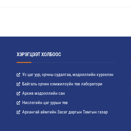
ХЭРЭГЦЭЭТ ХОЛБООС
Ус цаг уур, орчны судалгаа, мэдээллийн хүрээлэн
Байгаль орчин хэмжилзүйн төв лаборатори
Архив мэдээллийн сан
Нислэгийн цаг уурын төв
Архангай аймгийн Засаг даргын Тамгын газар