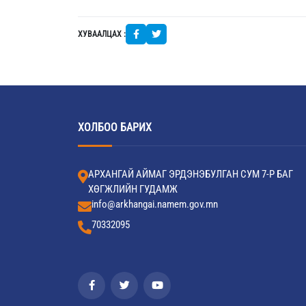
ХУВААЛЦАХ :
ХОЛБОО БАРИХ
АРХАНГАЙ АЙМАГ ЭРДЭНЭБУЛГАН СУМ 7-Р БАГ
ХӨГЖЛИЙН ГУДАМЖ
info@arkhangai.namem.gov.mn
70332095