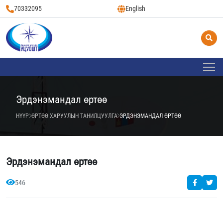
70332095
English
Эрдэнэмандал өртөө
НҮҮР
ӨРТӨӨ ХАРУУЛЫН ТАНИЛЦУУЛГА
ЭРДЭНЭМАНДАЛ ӨРТӨӨ
Эрдэнэмандал өртөө
546