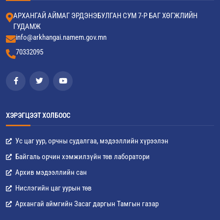
АРХАНГАЙ АЙМАГ ЭРДЭНЭБУЛГАН СУМ 7-Р БАГ ХӨГЖЛИЙН
ГУДАМЖ
info@arkhangai.namem.gov.mn
70332095
ХЭРЭГЦЭЭТ ХОЛБООС
Ус цаг уур, орчны судалгаа, мэдээллийн хүрээлэн
Байгаль орчин хэмжилзүйн төв лаборатори
Архив мэдээллийн сан
Нислэгийн цаг уурын төв
Архангай аймгийн Засаг даргын Тамгын газар