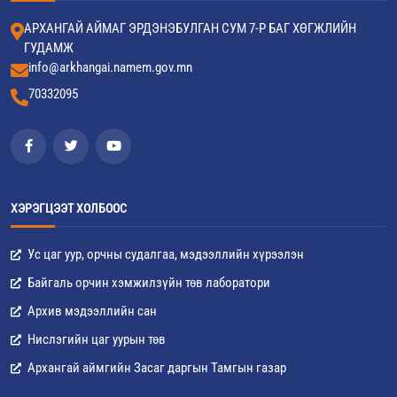
АРХАНГАЙ АЙМАГ ЭРДЭНЭБУЛГАН СУМ 7-Р БАГ ХӨГЖЛИЙН
ГУДАМЖ
info@arkhangai.namem.gov.mn
70332095
ХЭРЭГЦЭЭТ ХОЛБООС
Ус цаг уур, орчны судалгаа, мэдээллийн хүрээлэн
Байгаль орчин хэмжилзүйн төв лаборатори
Архив мэдээллийн сан
Нислэгийн цаг уурын төв
Архангай аймгийн Засаг даргын Тамгын газар