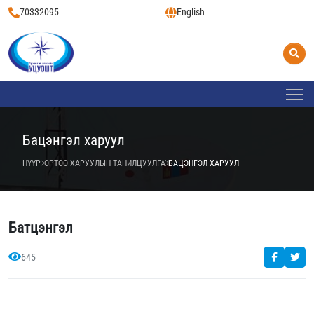
70332095
English
Бацэнгэл харуул
НҮҮР
ӨРТӨӨ ХАРУУЛЫН ТАНИЛЦУУЛГА
БАЦЭНГЭЛ ХАРУУЛ
Батцэнгэл
645