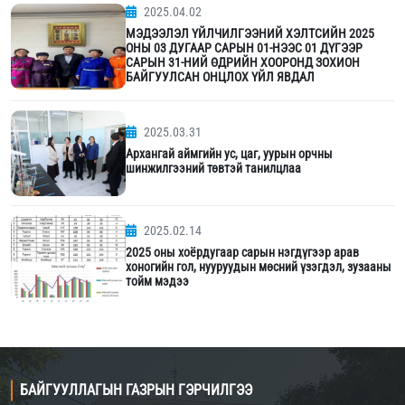
2025.04.02
МЭДЭЭЛЭЛ ҮЙЛЧИЛГЭЭНИЙ ХЭЛТСИЙН 2025
ОНЫ 03 ДУГААР САРЫН 01-НЭЭС 01 ДҮГЭЭР
САРЫН 31-НИЙ ӨДРИЙН ХООРОНД ЗОХИОН
БАЙГУУЛСАН ОНЦЛОХ ҮЙЛ ЯВДАЛ
2025.03.31
Архангай аймгийн ус, цаг, уурын орчны
шинжилгээний төвтэй танилцлаа
2025.02.14
2025 оны хоёрдугаар сарын нэгдүгээр арав
хоногийн гол, нууруудын мөсний үзэгдэл, зузааны
тойм мэдээ
БАЙГУУЛЛАГЫН ГАЗРЫН ГЭРЧИЛГЭЭ