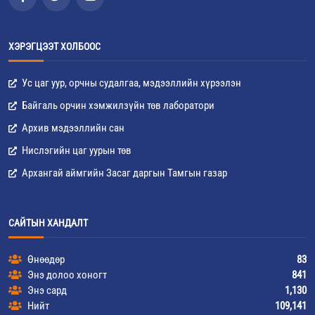
ХЭРЭГЦЭЭТ ХОЛБООС
Ус цаг уур, орчны судалгаа, мэдээллийн хүрээлэн
Байгаль орчин хэмжилзүйн төв лаборатори
Архив мэдээллийн сан
Нислэгийн цаг уурын төв
Архангай аймгийн Засаг даргын Тамгын газар
САЙТЫН ХАНДАЛТ
Өнөөдөр
83
Энэ долоо хоногт
841
Энэ сард
1,130
Нийт
109,141