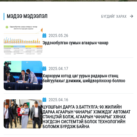
МЭДЭЭ МЭДЭЭЛЭЛ
БҮГДИЙГ ХАРАХ
2025.05.26
Эрдэнэбулган сумын агаарын чанар
2025.04.17
Хархорум хотод цаг уурын радарын станц
байгуулахыг дэмжиж, шийдвэрлэхээр боллоо
2025.04.16
ЦУОШГ-ЫН ДАРГА Э.БАТТУЛГА: 90 ЖИЛИЙН
ДАРАА АГААРЫН ЧАНАРЫГ ХЭМЖДЭГ АВТОМАТ
СТАНЦТАЙ БОЛЖ, АГААРЫН ЧАНАРЫГ ХЯНАХ
НЭГДСЭН СИСТЕМТЭЙ БОЛОХ ТЕХНОЛОГИЙН
БОЛОМЖ БҮРДЭЖ БАЙНА