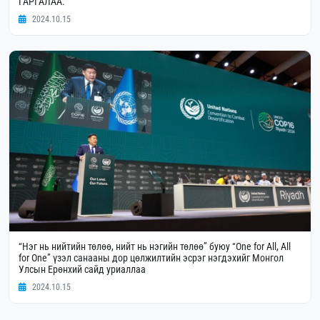
ГАРГАЛАА.
2024.10.15
“Нэг нь нийтийн төлөө, нийт нь нэгийн төлөө” буюу “One for All, All
for One” үзэл санааны дор цөлжилтийн эсрэг нэгдэхийг Монгол
Улсын Ерөнхий сайд уриаллаа
2024.10.15