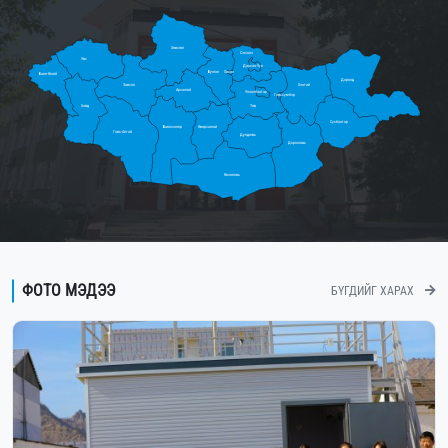
Хөвсгөл
Сэлэнгэ
Увс
Дархан-Уул
Булган
Орхон
Баян-Өлгий
Дорнод
Завхан
Хэнтий
Архангай
Улаанбаатар
Говьсүмбэр
Ховд
Төв
Сүхбаатар
Баянхонгор
Өвөрхангай
Говь-Алтай
Дундговь
Дорноговь
Өмнөговь
ФОТО МЭДЭЭ
БҮГДИЙГ ХАРАХ